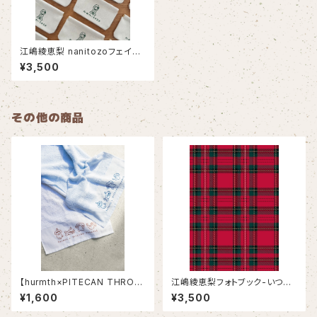
江嶋綾恵梨 nanitozoフェイク
レザーポーチ
¥3,500
その他の商品
【hurmth×PITECAN THROP
江嶋綾恵梨フォトブック-いつも
USコラボ】タオル
のワタシ。-
¥1,600
¥3,500