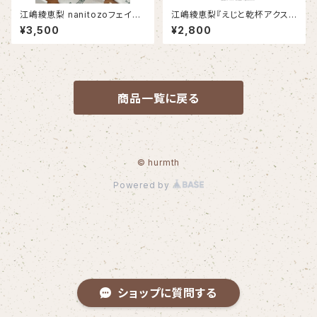
江嶋綾恵梨 nanitozoフェイク
江嶋綾恵梨『えじと乾杯アクス
レザーポーチ
タ〜ビール編①,②〜』
¥3,500
¥2,800
商品一覧に戻る
© hurmth
Powered by
ショップに質問する