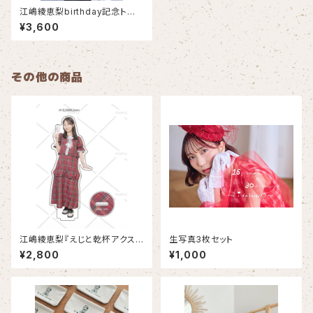
江嶋綾恵梨birthday記念トート
バッグ
¥3,600
その他の商品
江嶋綾恵梨『えじと乾杯アクス
生写真3枚セット
タ〜シャンパン編〜』
¥2,800
¥1,000