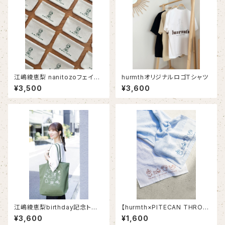
江嶋綾恵梨 nanitozoフェイク
hurmthオリジナルロゴTシャツ
レザーポーチ
¥3,500
¥3,600
江嶋綾恵梨birthday記念トート
【hurmth×PITECAN THROP
バッグ
USコラボ】タオル
¥3,600
¥1,600