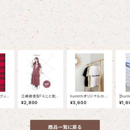
ブッ
江嶋綾恵梨『えじと乾杯
hurmthオリジナルロゴ
【hur
。-
アクスタ〜シャンパン
Tシャツ
HRO
¥2,800
¥3,600
¥1,6
編〜』
ル
商品一覧に戻る