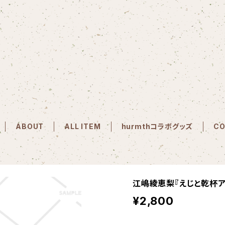
ABOUT
ALL ITEM
hurmthコラボグッズ
CO
江嶋綾恵梨『えじと乾杯
¥2,800