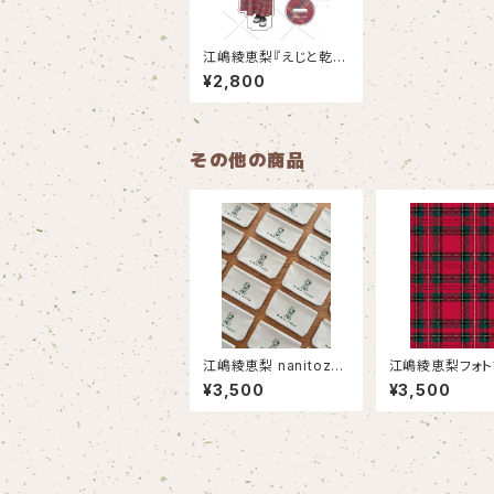
江嶋綾恵梨『えじと乾杯
アクスタ〜シャンパン
¥2,800
編〜』
その他の商品
江嶋綾恵梨 nanitozo
江嶋綾恵梨フォト
フェイクレザーポーチ
ク-いつものワタシ
¥3,500
¥3,500