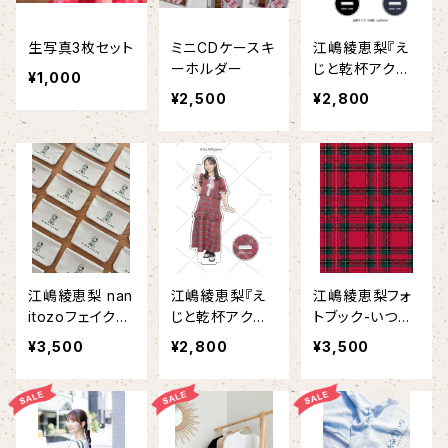
生写真3枚セット
ミニCDケースキ
江嶋綾恵梨『え
ーホルダー
じと乾杯アクス
¥1,000
タ〜ビール編①,
¥2,500
¥2,800
②〜』
江嶋綾恵梨 nan
江嶋綾恵梨『え
江嶋綾恵梨フォ
itozoフェイクレ
じと乾杯アクス
トブック-いつも
ザーポーチ
タ〜シャンパン
のワタシ。-
¥3,500
¥2,800
¥3,500
編〜』