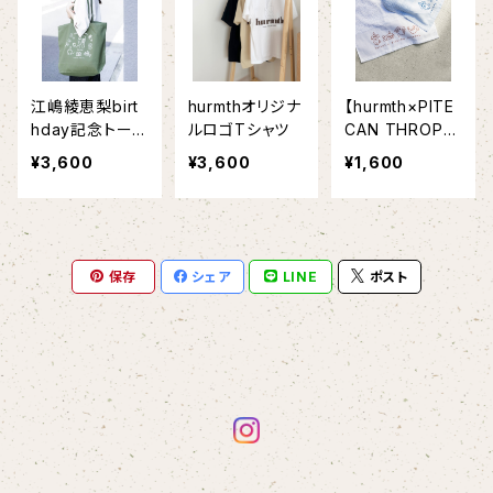
江嶋綾恵梨birt
hurmthオリジナ
【hurmth×PITE
hday記念トート
ルロゴTシャツ
CAN THROPU
バッグ
Sコラボ】タオル
¥3,600
¥3,600
¥1,600
保存
シェア
LINE
ポスト